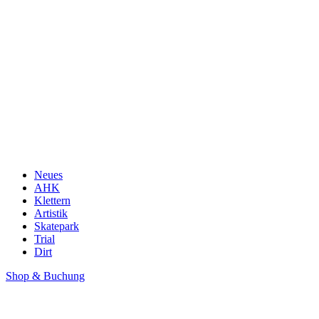
Neues
AHK
Klettern
Artistik
Skatepark
Trial
Dirt
Shop & Buchung