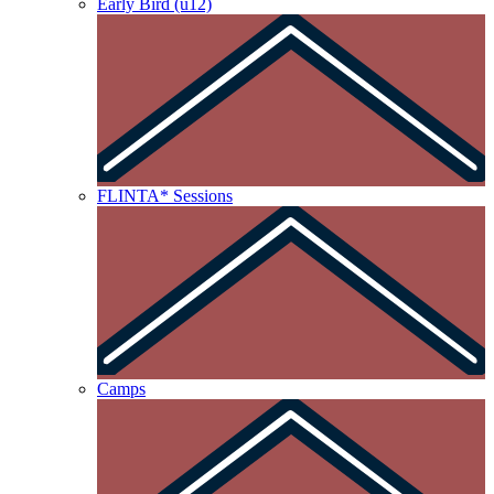
Early Bird (u12)
FLINTA* Sessions
Camps