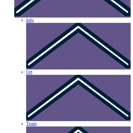
Info
Ort
Team