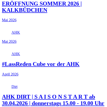
ERÖFFNUNG SOMMER 2026 |
KALKBÜDCHEN
Mai 2026
AHK
Mai 2026
AHK
#LassReden Cube vor der AHK
April 2026
Dirt
AHK DIRT | S A I S O N S T A R T ab
30.04.2026 | donnerstags 15.00 - 19.00 Uhr