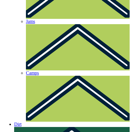
Jams
Camps
Dirt