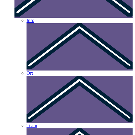
Info
Ort
Team