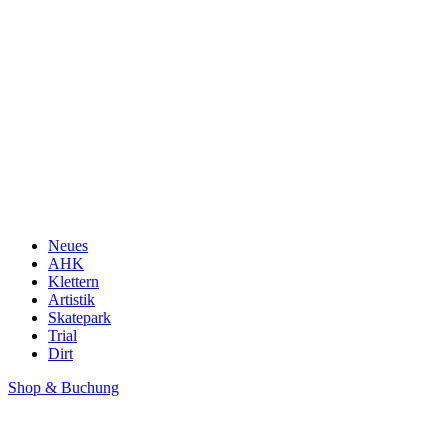
Neues
AHK
Klettern
Artistik
Skatepark
Trial
Dirt
Shop & Buchung