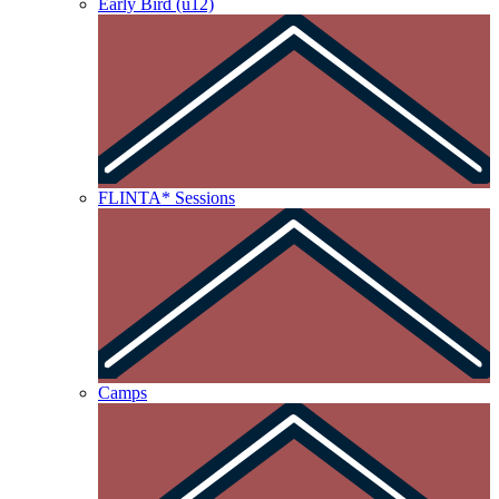
Early Bird (u12)
FLINTA* Sessions
Camps