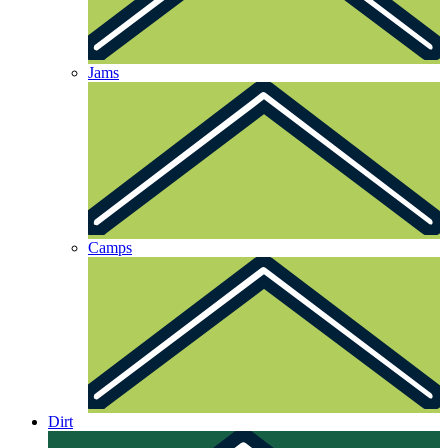
Jams
Camps
Dirt