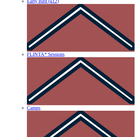
Early Bird (u12)
FLINTA* Sessions
Camps