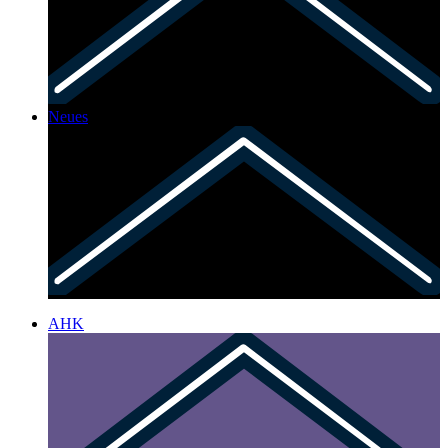
Neues
AHK