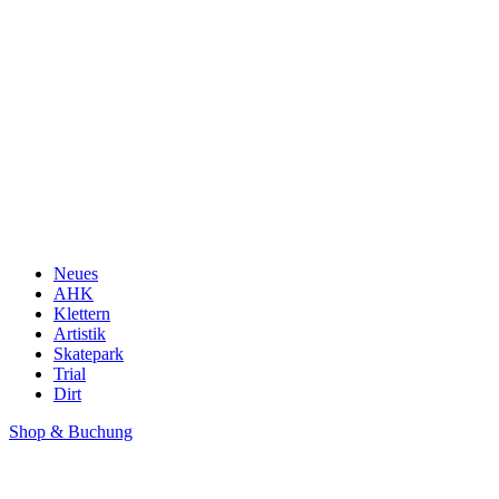
Neues
AHK
Klettern
Artistik
Skatepark
Trial
Dirt
Shop & Buchung