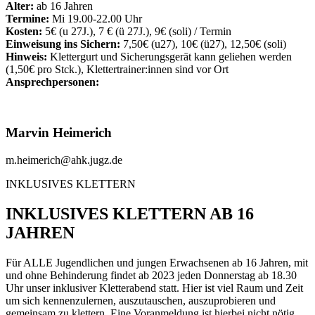
Alter:
ab 16 Jahren
Termine:
Mi 19.00-22.00 Uhr
Kosten:
5€ (u 27J.), 7 € (ü 27J.), 9€ (soli) / Termin
Einweisung ins Sichern:
7,50€ (u27), 10€ (ü27), 12,50€ (soli)
Hinweis:
Klettergurt und Sicherungsgerät kann geliehen werden
(1,50€ pro Stck.), Klettertrainer:innen sind vor Ort
Ansprechpersonen:
Marvin Heimerich
m.heimerich@ahk.jugz.de
INKLUSIVES KLETTERN
INKLUSIVES KLETTERN AB 16
JAHREN
Für ALLE Jugendlichen und jungen Erwachsenen ab 16 Jahren, mit
und ohne Behinderung findet ab 2023 jeden Donnerstag ab 18.30
Uhr unser inklusiver Kletterabend statt. Hier ist viel Raum und Zeit
um sich kennenzulernen, auszutauschen, auszuprobieren und
gemeinsam zu klettern. Eine Voranmeldung ist hierbei nicht nötig