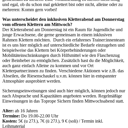
und egal, ob du schon mal geklettert bist oder nicht, alleine oder zu
mehreren: Komm gern vorbei!
Was unterscheidet den inklusiven Kletterabend am Donnerstag
vom offenen Klettern am Mittwoch?
Der Kletterabend am Donnerstag ist ein Raum für Jugendliche und
junge Erwachsene, die gerne gemeinsam in einem inklusiven
Rahmen Klettern möchten. Durch ein erfahrenes Trainer:innenteam
ist es uns hier möglich auf unterschiedliche Bedarfe einzugehen und
beispielweise das Klettern bei Körperbehinderungen oder
Mobilitäteinschränkungen durch Hilfsmittel wie den Flaschenzug
oder Beinheber zu ermöglichen. Zusätzlich hast du die Möglichkeit,
auch ganz einfach Alleine zu kommen und vor Ort
Kletterpartner:innen zu finden. Verschiedene Aktionen wie z.B. das
Abseilen, die Riesenschaukel u.v.m. können hier in entspannter
Atmosphäre ausprobiert werden.
Sicherungseinweisungen sind auch hier möglich, können jedoch nur
nach Absprache und Kapazitäten angeboten werden. Regelmäßige
Einweisungen in das Toprope Sichern finden Mittwochsabend statt.
Alter:
ab 16 Jahren
Termine:
Do 19.00-22.00 Uhr
Kosten:
5€ (u 27J.), 7€ (ü 27J.), 9 € (soli) / Termin inkl.
Leihmaterial