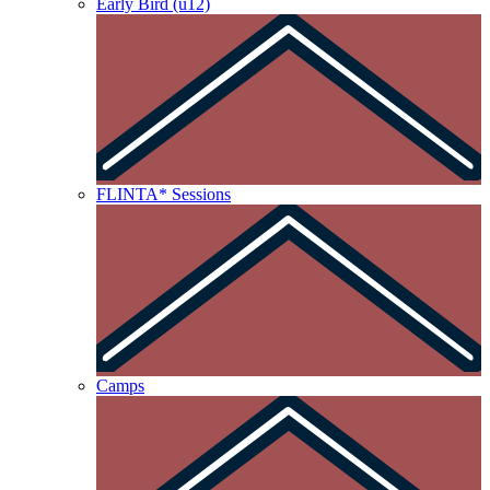
Early Bird (u12)
FLINTA* Sessions
Camps