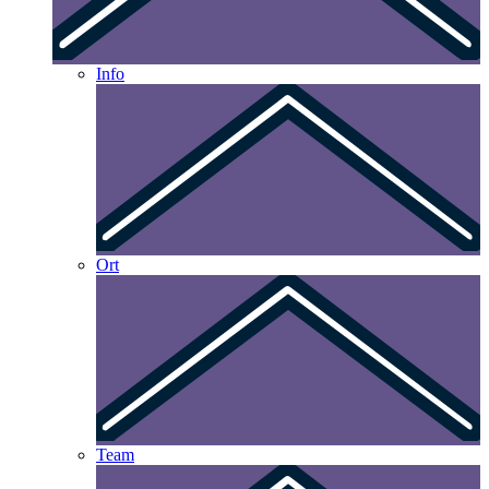
Info
Ort
Team