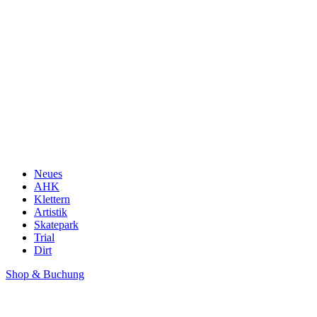
Neues
AHK
Klettern
Artistik
Skatepark
Trial
Dirt
Shop & Buchung