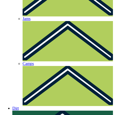
Jams
Camps
Dirt