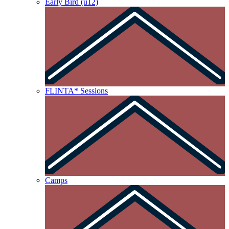
Early Bird (u12)
FLINTA* Sessions
Camps