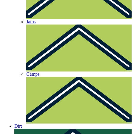
Jams
Camps
Dirt