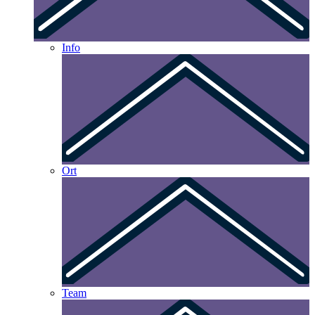
Info
Ort
Team