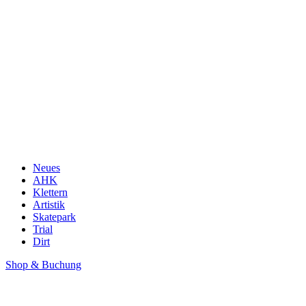
Neues
AHK
Klettern
Artistik
Skatepark
Trial
Dirt
Shop & Buchung