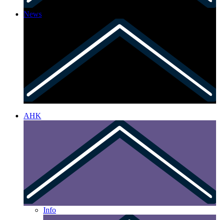
News
AHK
Info