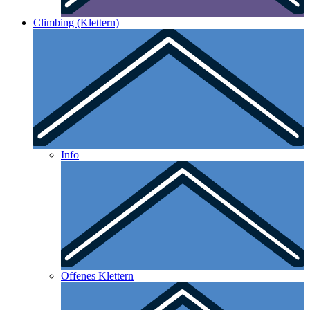
Climbing (Klettern)
Info
Offenes Klettern