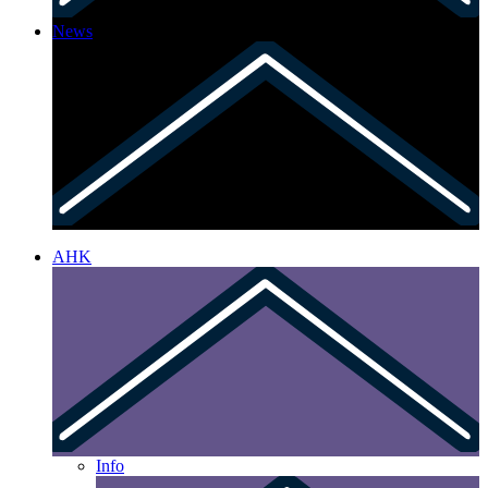
News
AHK
Info