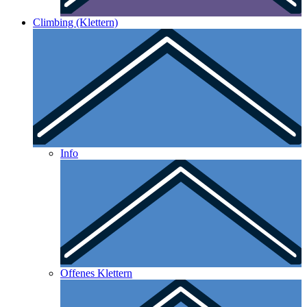
Climbing (Klettern)
Info
Offenes Klettern