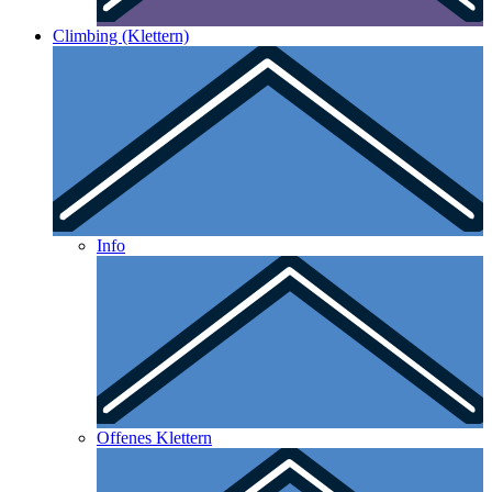
Climbing (Klettern)
Info
Offenes Klettern