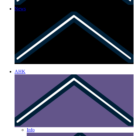
News
AHK
Info